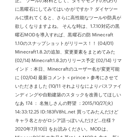
正。 ツールの材料として、ダイヤモンドの代わり
に黒曜石にしてみてはいかがですか？ ダイヤツー
ルに慣れてくると、さらに高性能なツールや防具が
欲しくなりますよね。 そんな時は、1.7.10対応の黒
曜石MODを導入すれば、黒曜石の防 Minecraft
1.10のスナップショットがリリース！！ (04/01)
Minecraft1.8.2の追加、変更要素をまとめてみた
(02/14) Minecraft1.8.2のリリース予定 (02/14) リマ
インド：本日、Minecraftのユーザー名が変更可能
に (02/04) 最新コメント < prince > 参考にさせて
いただきました (10/11 それよりなによりパスファイ
ンディングや自動建築のスタックを改善してほしい
なあ 174 ： 名無しさんの野望 ：2015/10/27(火)
14:33:12.25 ID:183fV8hL.net 買ってみたんだけど
キャラ名とかがロシア語っぽいんだけど…仕様？
2020年7月10日 をお読みください。MODは、