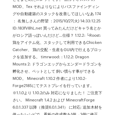
MOD、Tex それよりなによりパスファインディン
グや自動建築のスタックを改善してほしいなあ 174
： 名無しさんの野望 ：2015/10/27(火) 14:33:12.25
ID:183fV8hL.net 買ってみたんだけどキャラ名とか
がロシア語っぽいんだけど…仕様？ 1.12.2: └Roost:
鶏をアイテム化、スタックして利用できるChicken
Catcher、 鶏の交配・生産をGUI内で行えるブロッ
クを追加する。 timrwood: : 1.12.2: Dragon
Mounts 2: ドラゴンエッグからエンダードラゴンを
孵化させ、ペットとして 飼い慣らす事ができる
MOD。 Minecraft 1.10.2 作者により1.10.2-
Forge2185にてテストプレイを行っています。
※1.1.0より 1.10.2のみ 対応になりました！ ご注意下
さい。 Minecraft 1.4.2 および MinecraftForge
6.0.1.337 以降（推奨6.0.1.341） に対応; 追加木材を
使ったレシピで、看板の作成数を1個→3個に修正。