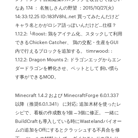
なあ 174 ： 名無しさんの野望 ：2015/10/27(火)
14:33:12.25 ID:183fV8hL.net 買ってみたんだけど
キャラ名とかがロシア語っぽいんだけど…仕様？
1.12.2: └Roost: 鶏をアイテム化、スタックして利用
できるChicken Catcher、 鶏の交配・生産をGUI
内で行えるブロックを追加する。 timrwood: :
1.12.2: Dragon Mounts 2: ドラゴンエッグからエン
ダードラゴンを孵化させ、ペットとして 飼い慣ら
す事ができるMOD。
Minecraft 1.4.2 および MinecraftForge 6.0.1.337
以降（推奨6.0.1.341） に対応; 追加木材を使ったレ
シピで、看板の作成数を1個→3個に修正。 一緒に
BuildCraftも導入している時にWastelandバイオー
ムの追加をOffにするとクラッシュする不具合を修