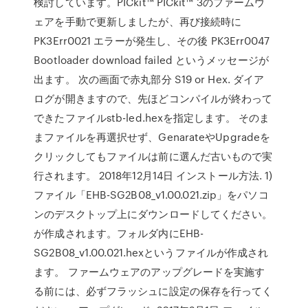
検討しています。PICkit™ PICkit™ 3のファームウ
ェアを手動で更新しましたが、再び接続時に
PK3Err0021 エラーが発生し、その後 PK3Err0047
Bootloader download failed というメッセージが
出ます。 次の画面で赤丸部分 S19 or Hex. ダイア
ログが開きますので、先ほどコンパイルが終わって
できたファイルstb-led.hexを指定します。 そのま
まファイルを再選択せず、GenarateやUpgradeを
クリックしてもファイルは前に選んだ古いもので実
行されます。 2018年12月14日 インストール方法. 1)
ファイル「EHB-SG2B08_v1.00.021.zip」をパソコ
ンのデスクトップ上にダウンロードしてください。
が作成されます。フォルダ内にEHB-
SG2B08_v1.00.021.hexというファイルが作成され
ます。 ファームウェアのアップグレードを実施す
る前には、必ずフラッシュに設定の保存を行ってく