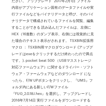
ださい。 アップグレード 2017年2月1日 ファイル
内容がアプリケーション固有のデータファイルや実
行ファイルなどをバイナリデータと呼び、そのバイ
ナリデータで構成されているファイルを閲覧、編集
することができる 読み込んだファイルは、左側に
HEX（16進数）のダンプ表示、右側には視覚的に見
た場合のテキスト表示がされます。 TSXBIN拡張用
マクロ ： TSXBIN用マクロダウンロード (アップグ
レードはexeをクリックするだけ終わったので満点
です。). pocket beat 500 （USBマスストレージ
対応ファームウェア）に関するドライバー・ソフト
ウェア・ファームウェアなどのダウンロード にな
ったら、F/W UPボタンをクリックし、『UMS』フ
ォルダ内にある新しいF/Wファイル
『FUG_2.0.18J.hex』を選択し、アップグレードし
2016年7月14日 実行ファイルをダウンロードする