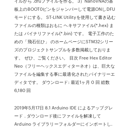
イルから .dfuファイルを作る。 3）NanoVNAの基
板上のBOOT0ピンをジャンパーして電源ONしDFU
モードにする。 ST-LINK Utilityを使用して書き込む
ファイルの種類はおもに ヘキサファイル(*.hex) ま
たは バイナリファイル(*.bin) です。 電子工作のた
めの「飛石伝ひ」 のホームページにSTM32シリー
ズのプロジェクトサンプルを多数掲載しておりま
す。 ぜひ、ご覧ください。 目次 Free Hex Editor
Neo（フリーヘックスエディターネオ）は、巨大な
ファイルを編集する事に最適化されたバイナリーエ
ディタです。 ダウンロード: 最近1ヶ月 0 回 総数
6,180 回
2019年5月17日 8.1 Arduino IDE によるアップグレ
ード . ダウンロード後にファイルを解凍して
Arduino ライブラリーフォルダーにインポートし.