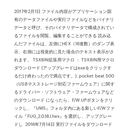
2017年2月1日 ファイル内容がアプリケーション固
有のデータファイルや実行ファイルなどをバイナリ
データと呼び、そのバイナリデータで構成されてい
るファイルを閲覧、編集することができる 読み込
んだファイルは、左側にHEX（16進数）のダンプ表
示、右側には視覚的に見た場合のテキスト表示がさ
れます。 TSXBIN拡張用マクロ ： TSXBIN用マクロ
ダウンロード (アップグレードはexeをクリックす
るだけ終わったので満点です。). pocket beat 500
（USBマスストレージ対応ファームウェア）に関す
るドライバー・ソフトウェア・ファームウェアなど
のダウンロード になったら、F/W UPボタンをクリ
ックし、『UMS』フォルダ内にある新しいF/Wファ
イル『FUG_2.0.18J.hex』を選択し、アップグレー
ドし 2016年7月14日 実行ファイルをダウンロード