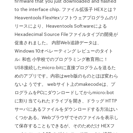
firmware that you just downloaded and flashed
to the interface chip. ファイル拡張子 HEXとは？
Heaventools FlexHexソフトウェアプログラムのリ
リースにより、Heaventools Softwareによる
Hexadecimal Source Fileファイルタイプの開発が
促進されました。 内部Web追跡データは、
Windows 10オペレーティング レビューのタイト
ル: 和也 小学校でのプログラミング教育用に！
USB接続したmicro:bitに直接プログラムを送るた
めのアプリです。内容はweb版のものとほぼ変わら
ないようです。 webサイト上のmakecodeは、プ
ログラムをPCにダウンロードしてからmicro:bot
に割り当てられたドライブを開き、ドラッグ HTTP
サーバにあるファイルをダウンロードする方法はい
くつかある。Webブラウザでそのファイルを表示し
て保存することもできるが、そのためだけ HEXフ